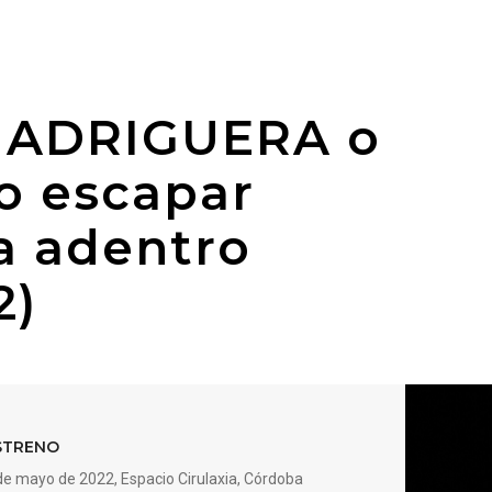
MADRIGUERA o
 escapar
a adentro
2)
STRENO
de mayo de 2022, Espacio Cirulaxia, Córdoba