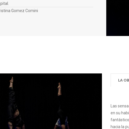
pital.
Cristina Gomez Comini
LA O
Las sensa
en su habi
fantástico
hacia la p