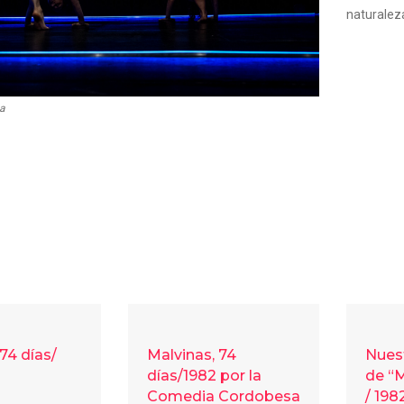
naturalez
a
74 días/
Malvinas, 74
Nues
días/1982 por la
de “M
Comedia Cordobesa
/ 198