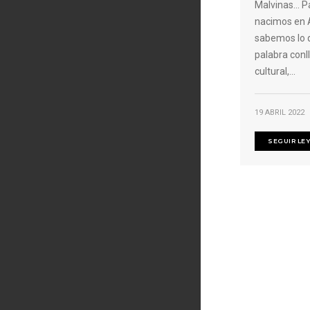
Malvinas… P
nacimos en 
sabemos lo 
palabra conll
cultural,...
19 ABRIL 2022
SEGUIR LE