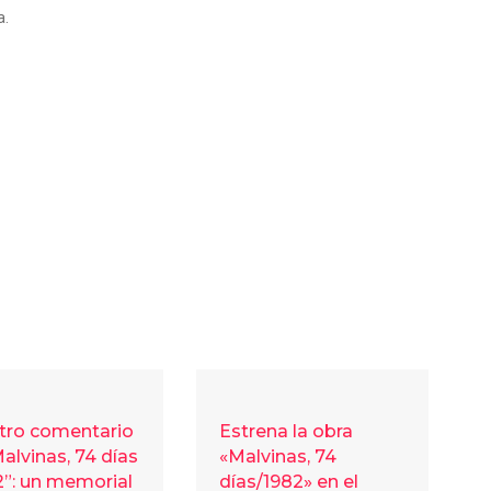
a.
tro comentario
Estrena la obra
alvinas, 74 días
«Malvinas, 74
2”: un memorial
días/1982» en el