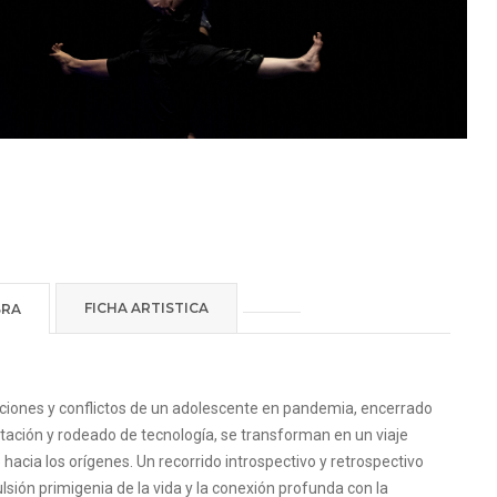
FICHA ARTISTICA
BRA
ciones y conflictos de un adolescente en pandemia, encerrado
tación y rodeado de tecnología, se transforman en un viaje
 hacia los orígenes. Un recorrido introspectivo y retrospectivo
ulsión primigenia de la vida y la conexión profunda con la