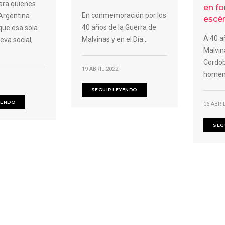
ara quienes
en f
En conmemoración por los
Argentina
escé
40 años de la Guerra de
que esa sola
A 40 a
Malvinas y en el Día...
eva social,
Malvin
Cordob
19 ABRIL 2022
homena
SEGUIR LEYENDO
YENDO
06 ABRI
SEG