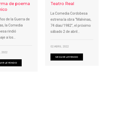
orma de poema
Teatro Real
nico
La Comedia Cordobesa
ños de la Guerra de
estrena la obra “Malvinas,
as, la Comedia
74 días/1982”, el próximo
esa rindió
sábado 2 de abril...
je a los...
02 ABRIL 2022
L 2022
SEGUIR LEYENDO
UIR LEYENDO