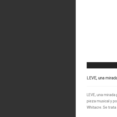
LEVE, una mirad
LEVE, una mirada 
pieza musical y po
Whitacre. Se trata