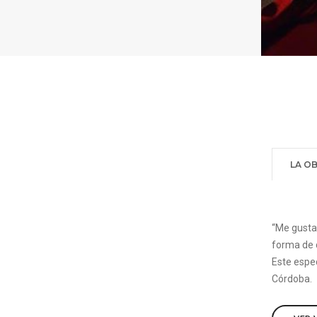
LA O
“Me gustan
forma de 
Este espec
Córdoba.