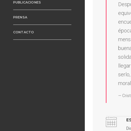
PUBLICACIONES
Despu
equiv
PRENSA
encue
época.
CONTACTO
mensa
buena
solida
llega
serlo,
moral
Cris
E
Di