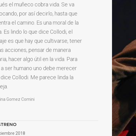
és el muñeco cobra vida. Se va
ocando, por así decirlo, hasta que
ntra el camino. Es una moral de la
 Es lindo lo que dice Collodi, el
je es que hay que cultivarse, tener
s acciones, pensar de manera
ria, hacer algo útil en la vida. Para
r a ser humano uno debe merecer
 dice Collodi. Me parece linda la
eja.
tina Gomez Comini
STRENO
ciembre 2018