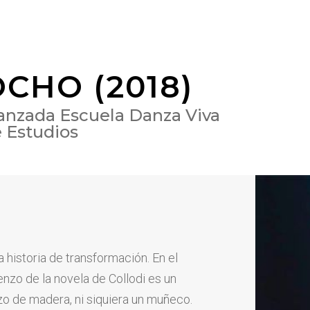
CHO (2018)
anzada Escuela Danza Viva
 Estudios
a historia de transformación. En el
nzo de la novela de Collodi es un
o de madera, ni siquiera un muñeco.