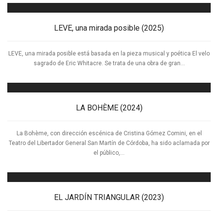
LEVE, una mirada posible (2025)
LEVE, una mirada posible está basada en la pieza musical y poética El velo
sagrado de Eric Whitacre. Se trata de una obra de gran...
LA BOHÈME (2024)
La Bohème, con dirección escénica de Cristina Gómez Comini, en el
Teatro del Libertador General San Martín de Córdoba, ha sido aclamada por
el público,...
EL JARDÍN TRIANGULAR (2023)