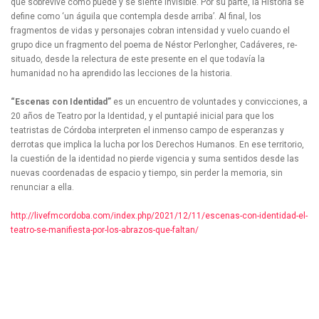
que sobrevive como puede y se siente invisible. Por su parte, la Historia se
define como ‘un águila que contempla desde arriba’. Al final, los
fragmentos de vidas y personajes cobran intensidad y vuelo cuando el
grupo dice un fragmento del poema de Néstor Perlongher, Cadáveres, re-
situado, desde la relectura de este presente en el que todavía la
humanidad no ha aprendido las lecciones de la historia.
“Escenas con Identidad”
es un encuentro de voluntades y convicciones, a
20 años de Teatro por la Identidad, y el puntapié inicial para que los
teatristas de Córdoba interpreten el inmenso campo de esperanzas y
derrotas que implica la lucha por los Derechos Humanos. En ese territorio,
la cuestión de la identidad no pierde vigencia y suma sentidos desde las
nuevas coordenadas de espacio y tiempo, sin perder la memoria, sin
renunciar a ella.
http://livefmcordoba.com/index.php/2021/12/11/escenas-con-identidad-el-
teatro-se-manifiesta-por-los-abrazos-que-faltan/