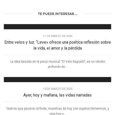
TE PUEDE INTERESAR....
11 DE MARZO DE 2026
Entre velos y luz: “Leve» ofrece una poética reflexión sobre
la vida, el amor y la pérdida
La obra basada en la pieza musical “El Velo Sagrado”, es un retrato
profundo de...
10 DE MARZO DE 2026
Ayer, hoy y mañana, las vidas narradas
Teatros que pasaron el finde, muestras de hoy con sujetos femeninos, y
cine hoy y...