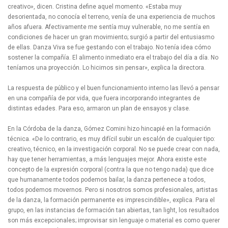
creativo», dicen. Cristina define aquel momento. «Estaba muy
desorientada, no conocía el terreno, venía de una experiencia de muchos
años afuera. Afectivamente me sentía muy vulnerable, no me sentía en
condiciones de hacer un gran movimiento; surgió a partir del entusiasmo
de ellas. Danza Viva se fue gestando con el trabajo. No tenía idea cómo
sostener la compañía. El alimento inmediato era el trabajo del día a día. No
teníamos una proyección. Lo hicimos sin pensar», explica la directora.
La respuesta de público y el buen funcionamiento interno las llevó a pensar
en una compañía de por vida, que fuera incorporando integrantes de
distintas edades. Para eso, armaron un plan de ensayos y clase.
En la Córdoba de la danza, Gómez Comini hizo hincapié en la formación
técnica. «De lo contrario, es muy difícil subir un escalón de cualquier tipo:
creativo, técnico, en la investigación corporal. No se puede crear con nada,
hay que tener herramientas, a más lenguajes mejor. Ahora existe este
concepto de la expresión corporal (contra la que no tengo nada) que dice
que humanamente todos podemos bailar, la danza pertenece a todos,
todos podemos movernos. Pero si nosotros somos profesionales, artistas
de la danza, la formación permanente es imprescindible», explica. Para el
grupo, en las instancias de formación tan abiertas, tan light, los resultados
son más excepcionales; improvisar sin lenguaje o material es como querer