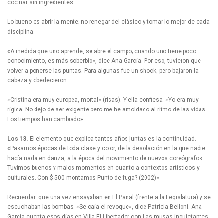
cocinar sin ingredientes.
Lo bueno es abrir la mente; no renegar del clásico y tomar lo mejor de cada
disciplina.
«A medida que uno aprende, se abre el campo; cuando uno tiene poco
conocimiento, es más soberbio», dice Ana García. Por eso, tuvieron que
volver a ponerse las puntas. Para algunas fue un shock, pero bajaron la
cabeza y obedecieron.
«Cristina era muy europea, mortal» (risas). Y ella confiesa: «Yo era muy
rígida. No dejo de ser exigente pero me he amoldado al ritmo de las vidas.
Los tiempos han cambiado».
Los 13.
El elemento que explica tantos años juntas es la continuidad.
«Pasamos épocas de toda clase y color, de la desolación en la que nadie
hacía nada en danza, a la época del movimiento de nuevos coreógrafos.
Tuvimos buenos y malos momentos en cuanto a contextos artísticos y
culturales. Con $ 500 montamos Punto de fuga? (2002)»
Recuerdan que una vez ensayaban en El Panal (frente a la Legislatura) y se
escuchaban las bombas. «Se caía el revoque», dice Patricia Belloni. Ana
García cuenta esos días en Villa El Libertador con Las musas inquietantes.