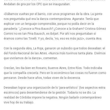
Andaban de gira por los CPC que se inauguraban.
«Dábamos vueltas por el barrio, con unos programas de la obra. La gente
nos preguntaba qué era la danza contemporánea. Agarrate. Tenía que
explicar con un lenguaje comprensible, porque no podía decir en la
panadería: ‘¿Conoce a Pina Bausch? ¿Conoce a la Graham? Cristina Gómez
Comini no es tan Pina Bausch, es Béjart. Por ahí nos preguntaban si
éramos como las Tinelli. Y yo, decía, ‘no, eso es más jazz», cuenta Ana.
Con la segunda obra, La Roja, ganaron un subsidio que todos deseaban: el
del Fondo Nacional de las Artes. «Nunca más tuvimos tanta plata. Creímos
que viviríamos de la danza», comentan.
Crecían, les iba bien en Rosario, Buenos Aires, Entre Ríos. Todo indicaba
que la compañía crecería. Pero en lo económico las cosas no fueron como
pensaron. Desde hace años, todas viven de la docencia.
Deseaban lograr una organización de lo ‘para-artístico´ (los aspectos extra
escénicos) para desentenderse de la gestión. Todavía no se dio. La
realidad de Córdoba impone la negativa. Ningún bailarín contemporáneo
vive hoy de su trabajo.