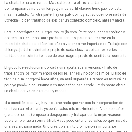
La charla toma otro rumbo. Más café contra el frío. «La danza
contemporánea no es un lenguaje masivo. El clásico tiene público, está
más instalado. Por otra parte, hay un público muy activo que no ve nada de
Córdoba», dicen tratando de explicar un contexto complejo, antes y ahora.
Para la coreógrafa de Cuerpo impuro (la obra límite por el riesgo estético y
conceptual), es importante producir sentido, para no quedarse en la
superficie chata de lo técnico. «Cada vez más me importa eso. Trabajo con
el lenguaje del movimiento, propio de cada obra; no aplicamos series. La
calidad del movimiento nace de ese magma previo de sentidos», comenta.
El grupo fue evolucionando; cada una aporta sus vivencias. «Trato de
trabajar con los movimientos de los bailarines y no con los míos. El tipo de
técnica que incorporé hace años, ya está superada. Graham es muy válida
pero ya pasó», dice Cristina y enumera técnicas desde Limón hasta ahora.
La charla deriva en escuelas y modas.
«La cuestión creativa, hoy, no tiene nada que ver con la incorporación de
una técnica. Al principio yo ponía todos mis movimientos. A los seis años
(de la compañía) empecé a despegarme y trabajar con la improvisación,
que siempre fue un tema difícil. Hace poco entendí su valor, porque más de
una vez, no pasa nada. Uno crea con la intuición, pero es importante