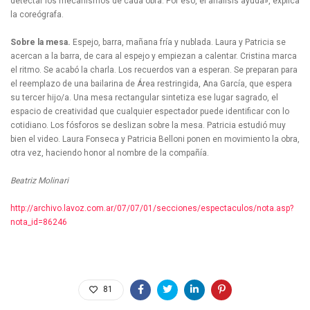
detectar los mecanismos de cada obra. Por eso, el análisis ayuda», explica
la coreógrafa.
Sobre la mesa.
Espejo, barra, mañana fría y nublada. Laura y Patricia se
acercan a la barra, de cara al espejo y empiezan a calentar. Cristina marca
el ritmo. Se acabó la charla. Los recuerdos van a esperan. Se preparan para
el reemplazo de una bailarina de Área restringida, Ana García, que espera
su tercer hijo/a. Una mesa rectangular sintetiza ese lugar sagrado, el
espacio de creatividad que cualquier espectador puede identificar con lo
cotidiano. Los fósforos se deslizan sobre la mesa. Patricia estudió muy
bien el video. Laura Fonseca y Patricia Belloni ponen en movimiento la obra,
otra vez, haciendo honor al nombre de la compañía.
Beatriz Molinari
http://archivo.lavoz.com.ar/07/07/01/secciones/espectaculos/nota.asp?
nota_id=86246
81