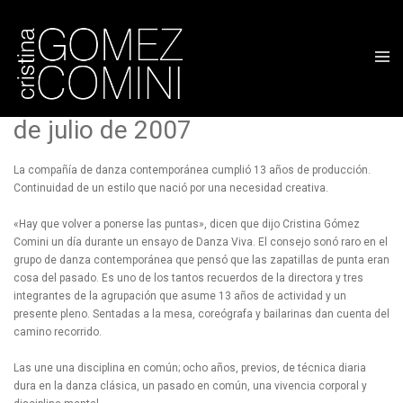
Descalzas
La Voz del Interior – Domingo 1
de julio de 2007
La compañía de danza contemporánea cumplió 13 años de producción.
Continuidad de un estilo que nació por una necesidad creativa.
«Hay que volver a ponerse las puntas», dicen que dijo Cristina Gómez
Comini un día durante un ensayo de Danza Viva. El consejo sonó raro en el
grupo de danza contemporánea que pensó que las zapatillas de punta eran
cosa del pasado. Es uno de los tantos recuerdos de la directora y tres
integrantes de la agrupación que asume 13 años de actividad y un
presente pleno. Sentadas a la mesa, coreógrafa y bailarinas dan cuenta del
camino recorrido.
Las une una disciplina en común; ocho años, previos, de técnica diaria
dura en la danza clásica, un pasado en común, una vivencia corporal y